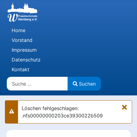
Home
Vorstand
Impressum
Datenschutz
Kontakt
Suchen
Suchen
Type 2 or more characters for results.
×
Löschen fehlgeschlagen:
Warnung
.nfs00000000203ce3930022b509