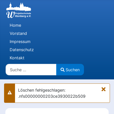
Home
Vorstand
Impressum
Datenschutz
Kontakt
Suchen
Suchen
Type 2 or more characters for results.
×
Löschen fehlgeschlagen:
Warnung
.nfs00000000203ce3930022b509