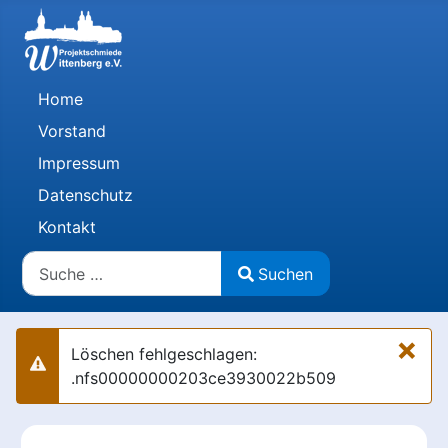
Home
Vorstand
Impressum
Datenschutz
Kontakt
Suchen
Suchen
Type 2 or more characters for results.
×
Löschen fehlgeschlagen:
Warnung
.nfs00000000203ce3930022b509