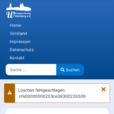
Home
Vorstand
Impressum
Datenschutz
Kontakt
Suchen
Suchen
Type 2 or more characters for results.
×
Löschen fehlgeschlagen:
Warnung
.nfs00000000203ce3930022b509