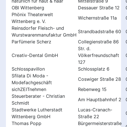
natürlich für haut & haar
Mittelstraße 9
OBI Wittenberg
Dessauer Straße 12
Phönix Theaterwelt
Wichernstraße 11a
Wittenberg e. V.
Reinsdorfer Fleisch- und
Strandbadstraße 60
Wurstwarenmanufaktur GmbH
Parfümerie Scherz
Collegienstraße 86
Str. d.
Creativ-Dental GmbH
Völkerfreundschaft
127
Schlosspavillon
Schlossplatz 6
Sfilata Di Moda -
Coswiger Straße 28
Modefachgeschäft
sichZEITnehmen
Rebenweg 15
Steuerberater - Christian
Am Hauptbahnhof 2
Schmidt
Stadtwerke Lutherstadt
Lucas-Cranach-
Wittenberg GmbH
Straße 22
Thomas Popp
Bürgermeisterstraße