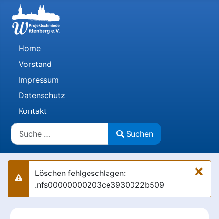
Home
Vorstand
Impressum
Datenschutz
Kontakt
Suchen
Suchen
Type 2 or more characters for results.
×
Löschen fehlgeschlagen:
Warnung
.nfs00000000203ce3930022b509