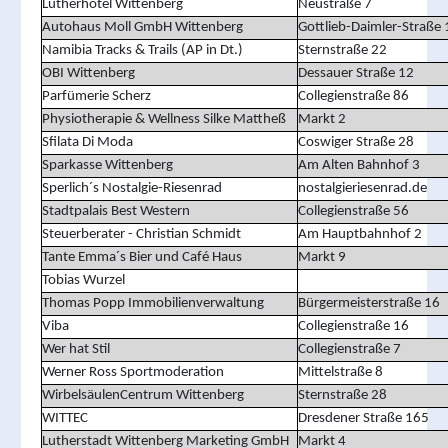
Lutherhotel Wittenberg
Neustraße 7
Autohaus Moll GmbH Wittenberg
Gottlieb-Daimler-Straße 
Namibia Tracks & Trails (AP in Dt.)
Sternstraße 22
OBI Wittenberg
Dessauer Straße 12
Parfümerie Scherz
Collegienstraße 86
Physiotherapie & Wellness Silke Mattheß
Markt 2
Sfilata Di Moda
Coswiger Straße 28
Sparkasse Wittenberg
Am Alten Bahnhof 3
Sperlich´s Nostalgie-Riesenrad
nostalgieriesenrad.de
Stadtpalais Best Western
Collegienstraße 56
Steuerberater - Christian Schmidt
Am Hauptbahnhof 2
Tante Emma´s Bier und Café Haus
Markt 9
Tobias Wurzel
Thomas Popp Immobilienverwaltung
Bürgermeisterstraße 16
Viba
Collegienstraße 16
Wer hat Stil
Collegienstraße 7
Werner Ross Sportmoderation
Mittelstraße 8
WirbelsäulenCentrum Wittenberg
Sternstraße 28
WITTEC
Dresdener Straße 165
Lutherstadt Wittenberg Marketing GmbH
Markt 4