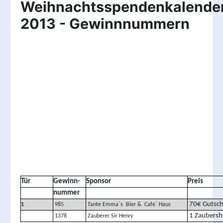
Weihnachtsspendenkalende
2013 - Gewinnnummern
Tür
Gewinn-
Sponsor
Preis
nummer
70€ Gutsch
1
985
Tante Emma`s Bier & Cafe´ Haus
1 Zaubersh
1378
Zauberer Sir Henry