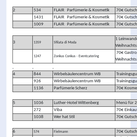
2
534
FLAIR Parfümerie & Kosmetik
70€ Gutsch
1431
FLAIR Parfümerie & Kosmetik
70€ Gutsch
1009
FLAIR Parfümerie & Kosmetik
70€ Gutsch
1 Leinwand
3
1359
Sfilata di Moda
Weihnachts
70€ Gastro
1247
Zonkus Conkus - Eventcatering
Weihnachts
4
844
Wirbelsäulencentrum WB
Trainingsgu
926
Wirbelsäulencentrum WB
Trainingsgu
1136
Parfümerie Scherz
70€ Kosmet
5
1036
Luther-Hotel Wittenberg
Menü für 2
272
Viba
70€ Einkau
1038
Wer hat Stil
70€ Gutsch
6
70€ Gutsch
574
Fielmann