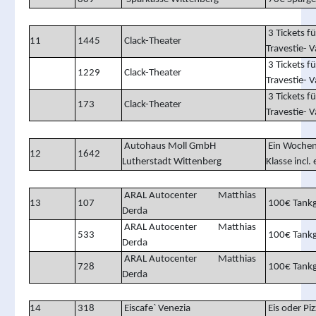
3 Tick
11
1445
Clack-Theater
Travestie- 
3 Tick
1229
Clack-Theater
Travestie- 
3 Tick
173
Clack-Theater
Travestie- 
Autohaus Moll GmbH
Ein Wochen
12
1642
Lutherstadt Wittenberg
Klasse incl.
ARAL Autocenter Matthias
13
107
100€ Tankg
Derda
ARAL Autocenter Matthias
533
100€ Tankg
Derda
ARAL Autocenter Matthias
728
100€ Tankg
Derda
14
318
Eiscafe` Venezia
Eis oder Pi