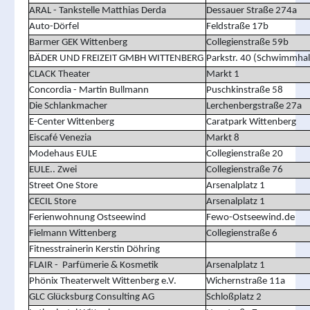
ARAL - Tankstelle Matthias Derda
Dessauer Straße 274a
Auto-Dörfel
Feldstraße 17b
Barmer GEK Wittenberg
Collegienstraße 59b
BÄDER UND FREIZEIT GMBH WITTENBERG
Parkstr. 40 (Schwimmhal
CLACK Theater
Markt 1
Concordia - Martin Bullmann
Puschkinstraße 58
Die Schlankmacher
Lerchenbergstraße 27a
E-Center Wittenberg
Caratpark Wittenberg
Eiscafé Venezia
Markt 8
Modehaus EULE
Collegienstraße 20
EULE.. Zwei
Collegienstraße 76
Street One Store
Arsenalplatz 1
CECIL Store
Arsenalplatz 1
Ferienwohnung Ostseewind
Fewo-Ostseewind.de
Fielmann Wittenberg
Collegienstraße 6
Fitnesstrainerin Kerstin Döhring
FLAIR - Parfümerie & Kosmetik
Arsenalplatz 1
Phönix Theaterwelt Wittenberg e.V.
Wichernstraße 11a
GLC Glücksburg Consulting AG
Schloßplatz 2