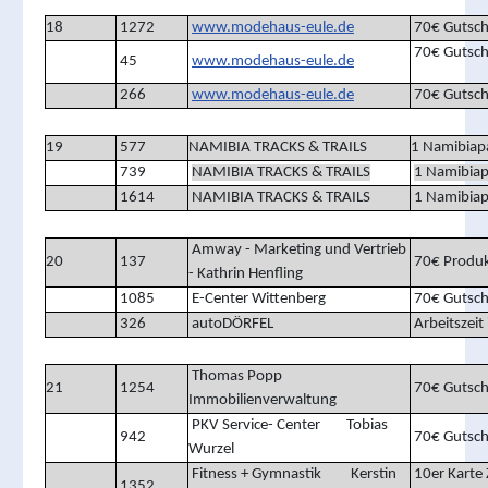
18
1272
www.modehaus-eule.de
70€ Gutsch
70€ Gutsch
45
www.modehaus-eule.de
266
www.modehaus-eule.de
70€ Gutsch
19
577
NAMIBIA TRACKS & TRAILS
1 Namibiap
739
NAMIBIA TRACKS & TRAILS
1 Namibiap
1614
NAMIBIA TRACKS & TRAILS
1 Namibiap
Amway - Marketing und Vertrieb
20
137
70€ Produk
- Kathrin Henfling
1085
E-Center Wittenberg
70€ Gutsch
326
autoDÖRFEL
Arbeitszeit
Thomas Popp
21
1254
70€ Gutsch
Immobilienverwaltung
PKV Service- Center Tobias
942
70€ Gutsch
Wurzel
Fitness + Gymnastik Kerstin
10er Karte 
1352