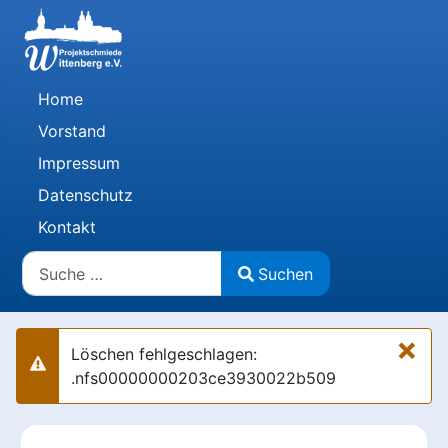
Home
Vorstand
Impressum
Datenschutz
Kontakt
Suchen
Suchen
Type 2 or more characters for results.
×
Löschen fehlgeschlagen:
Warnung
.nfs00000000203ce3930022b509