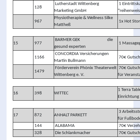
Lutherstadt Wittenberg
1 Eintrittsk
128
Marketing GmbH
"reihenwei
Physiotherapie & Wellness Silke
967
1x Hot Sto
Mattheß
BARMER GEK die
15
977
1 Massageg
gesund experten
CONCORDIA Versicherungen
1166
70€ Gutsch
Martin Bullmann
Förderverein Phönix Theaterwelt
70€ 
1479
Wittenberg e. V.
für Verans
1 Terra Tabl
16
398
WITTEC
Einrichtung
3 Arbeitss
17
872
ANHALT PARKETT
für Fußbod
144
ALABAMA
70€ Verzeh
328
Die Schlankmacher
70€ Gutsch