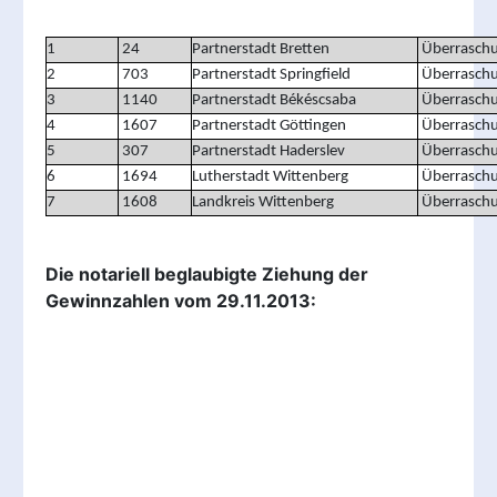
1
24
Partnerstadt Bretten
Überrasch
2
703
Partnerstadt Springfield
Überrasch
3
1140
Partnerstadt Békéscsaba
Überrasch
4
1607
Partnerstadt Göttingen
Überrasch
5
307
Partnerstadt Haderslev
Überrasch
6
1694
Lutherstadt Wittenberg
Überrasch
7
1608
Landkreis Wittenberg
Überrasch
Die notariell beglaubigte Ziehung der
Gewinnzahlen vom 29.11.2013: