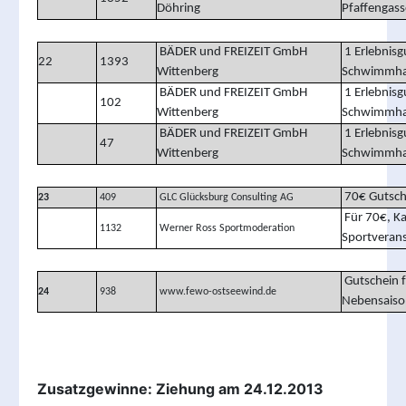
Döhring
Pfaffengas
BÄDER und FREIZEIT GmbH
1 Erlebnisg
22
1393
Wittenberg
Schwimmhal
BÄDER und FREIZEIT GmbH
1 Erlebnisg
102
Wittenberg
Schwimmhal
BÄDER und FREIZEIT GmbH
1 Erlebnisg
47
Wittenberg
Schwimmhal
70€ Gutsche
23
409
GLC Glücksburg Consulting AG
Für 70€, Ka
1132
Werner Ross Sportmoderation
Sportverans
Gutschein f
24
938
www.fewo-ostseewind.de
Nebensaiso
Zusatzgewinne: Ziehung am 24.12.2013