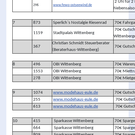
2 ÜN für 2
296
www.fewo-ostseewind.de
Nebensaiso
7
873
Sperlich`s Nostalgie Riesenrad
70€ Fahrga
70€ Gutsch
1159
Stadtpalais Wittenberg
Wittenberg
Christian Schmidt Steuerberater
367
70€ Gutsch
(Beraterhaus-Wittenberg)
8
496
OBI Wittenberg
70€ Wareng
1553
OBI Wittenberg
70€ Miettr
278
OBI Wittenberg
70€ Mietge
9
1074
www.modehaus-eule.de
70€ Gutsch
255
www.modehaus-eule.de
70€ Gutsc
613
www.modehaus-eule.de
70€ Gutsc
10
415
Sparkasse Wittenberg
70€ Sparge
664
Sparkasse Wittenberg
70€ Sparge
809
Sparkasse Wittenberg
70€ Sparge