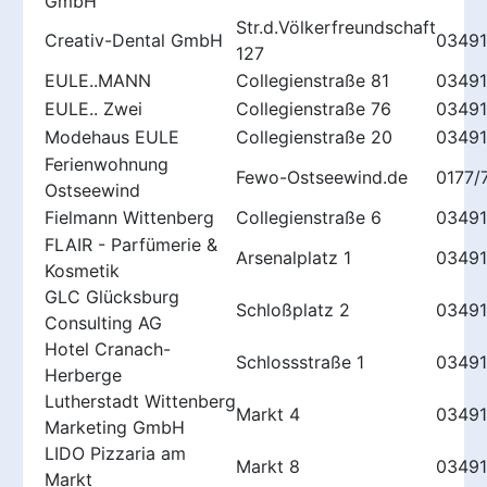
GmbH
Str.d.Völkerfreundschaft
Creativ-Dental GmbH
03491
127
EULE..MANN
Collegienstraße 81
03491
EULE.. Zwei
Collegienstraße 76
03491
Modehaus EULE
Collegienstraße 20
0349
Ferienwohnung
Fewo-Ostseewind.de
0177/
Ostseewind
Fielmann Wittenberg
Collegienstraße 6
03491
FLAIR - Parfümerie &
Arsenalplatz 1
0349
Kosmetik
GLC Glücksburg
Schloßplatz 2
03491
Consulting AG
Hotel Cranach-
Schlossstraße 1
03491
Herberge
Lutherstadt Wittenberg
Markt 4
03491
Marketing GmbH
LIDO Pizzaria am
Markt 8
03491
Markt