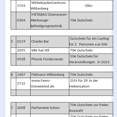
WirbelsäulenCentrum
1554
-Dito-
Wittenberg
METABAU Eisenwaren-
0304
Werkzeuge-
70€ Gutschein
Befestigungstechnik
Gutschein für ein Casting
5
0219
Charles Bar
für 2 Personen a je 50€
2095
Wer hat Stil
70€ Gutschein
50€ Gutschein für
0928
Phönix Förderverein
Veranstaltungen in 2023
6
1407
Fielmann Wittenberg
70€ Gutschein
www.Fewo-
2ÜN für 2P. in der
2732
Ostseewind.de
Nebensaison
70€ Gutschein zur freien
7
2008
Parfümerie Scherz
Auswahl
70€ Gutschein zur freien