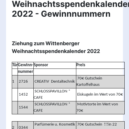
Weihnachtsspendenkalende
2022 - Gewinnnummern
Ziehung zum Wittenberger
Weihnachtsspendenkalender 2022
Tür
Gewinn-
Sponsor
Preis
nummer
70€ Gutschein
1
2726
CREATIV Dentaltechnik
Kartoffelhaus
SCHLOSSPAVILLON *
1452
Eiskugeln im Wert von 70€
CAFE
SCHLOSSPAVILLON *
Motivtorte im Wert von
1544
CAFE
70€
Parfümerie u. Kosmetik
70€ Gutschein !!!in 22
2
0344