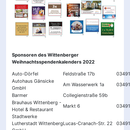
Sponsoren des Wittenberger
Weihnachtsspendenkalenders 2022
Auto-Dörfel
Feldstraße 17b
0349
Autohaus Gänsicke
Am Wasserwerk 1a
03491
GmbH
Barmer
Collegienstraße 59b
Brauhaus Wittenberg -
Markt 6
03491
Hotel & Restaurant
Stadtwerke
Lutherstadt Wittenberg
Lucas-Cranach-Str. 22
03491