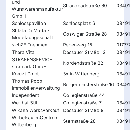
und
Strandbadstraße 60
03491
Wurstwarenmanufaktur
GmbH
Schlosspavillon
Schlossplatz 6
0349
Sfilata Di Moda -
Coswiger Straße 28
03491
Modefachgeschäft
sichZEITnehmen
Rebenweg 15
0177/
Thera Vita
Dessauer Straße 13
03491
STRAßENSERVICE
Nordendstraße 22
03491
stramark GmbH
Kreuzt Point
3x in Wittenberg
0349
Thomas Popp
Bürgermeisterstraße 16
03491
Immobilienverwaltung
Independent
Collegienstraße 44
Wer hat Stil
Collegienstraße 7
0349
Wikana Werksverkauf
Dessauer Straße 8
0349
WirbelsäulenCentrum
Sternstraße 28
03491
Wittenberg