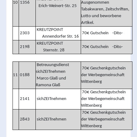
10
1356
Ausgenommen
Erich-Weinert-Str. 25
Tabakwaren, Zeitschriften,
Lotto und beworbene
Artikel.
KREUTZPOINT
2303
70€ Gutschein -Dito-
Annendorfer Str. 16
KREUTZPOINT
2198
70€ Gutschein -Dito-
Sternstr. 28
Betreuungsdienst
70€ Geschenkgutschein
sichZEITnehmen
11
0188
der Werbegemeinschaft
Marco Glaß und
Wittenberg
Ramona Glaß
70€ Geschenkgutschein
2141
sichZEITnehmen
der Werbegemeinschaft
Wittenberg
70€ Geschenkgutschein
2843
sichZEITnehmen
der Werbegemeinschaft
Wittenberg