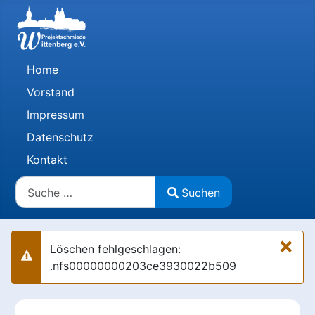
Home
Vorstand
Impressum
Datenschutz
Kontakt
Suchen
Suchen
Type 2 or more characters for results.
×
Löschen fehlgeschlagen:
Warnung
.nfs00000000203ce3930022b509