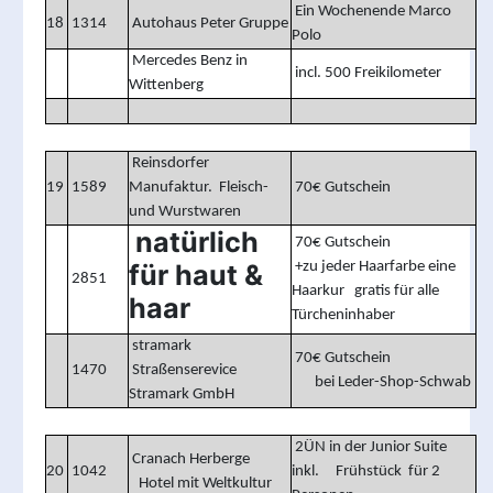
Ein Wochenende Marco
18
1314
Autohaus Peter Gruppe
Polo
Mercedes Benz in
incl. 500 Freikilometer
Wittenberg
Reinsdorfer
19
1589
Manufaktur. Fleisch-
70€ Gutschein
und Wurstwaren
natürlich
70€ Gutschein
für haut &
+zu jeder Haarfarbe eine
2851
Haarkur gratis für alle
haar
Türcheninhaber
stramark
70€ Gutschein
1470
Straßenserevice
bei Leder-Shop-Schwab
Stramark GmbH
2ÜN in der Junior Suite
Cranach Herberge
20
1042
inkl. Frühstück für 2
Hotel mit Weltkultur