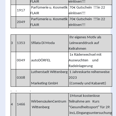
FLAIR
einlösen!!!
Parfümerie u. Kosmetik
70€ Gutschein !!!in 22
1917
FLAIR
einlösen!!!
Parfümerie u. Kosmetik
70€ Gutschein !!!in 22
2049
FLAIR
einlösen!!!
Ihr eigenes Motiv als
3
1353
Sfilata Di Moda
Leinwanddruck auf
Keilrahmen
1x Räderwechsel mit
0049
autoDÖRFEL
Auswuchten und
Radeinlagerung
Lutherstadt Wittenberg
1 Jahreskarte reihenweise
0308
2023
Marketing GmbH
(Comedy und Kabarett)
1Monat kostenlose
WirbensäulenCentrum
Teilnahme am Kurs
4
1466
Wittenberg
"Gesundheitssport" für 2P.
incL.Eingangsuntersuchung