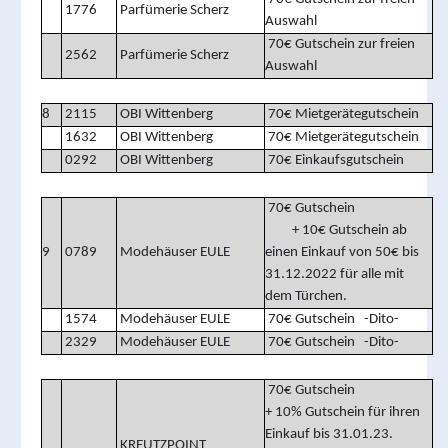
1776
Parfümerie Scherz
Auswahl
70€ Gutschein zur freien
2562
Parfümerie Scherz
Auswahl
8
2115
OBI Wittenberg
70€ Mietgerätegutschein
1632
OBI Wittenberg
70€ Mietgerätegutschein
0292
OBI Wittenberg
70€ Einkaufsgutschein
70€ Gutschein
+ 10€ Gutschein ab
9
0789
Modehäuser EULE
einen Einkauf von 50€ bis
31.12.2022 für alle mit
dem Türchen.
1574
Modehäuser EULE
70€ Gutschein -Dito-
2329
Modehäuser EULE
70€ Gutschein -Dito-
70€ Gutschein
+ 10% Gutschein für ihren
Einkauf bis 31.01.23.
KREUTZPOINT