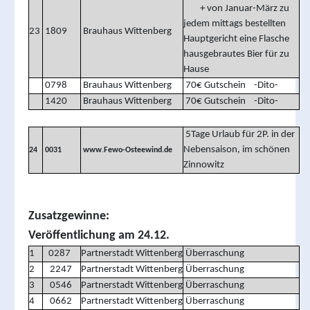
+ von Januar-März zu
jedem mittags bestellten
23
1809
Brauhaus Wittenberg
Hauptgericht eine Flasche
hausgebrautes Bier für zu
Hause
0798
Brauhaus Wittenberg
70€ Gutschein -Dito-
1420
Brauhaus Wittenberg
70€ Gutschein -Dito-
5Tage Urlaub für 2P. in der
Nebensaison, im schönen
24
0031
www
.
Fewo-Osteewind.de
Zinnowitz
Zusatzgewinne:
Veröffentlichung am 24.12.
1
0287
Partnerstadt Wittenberg
Überraschung
2
2247
Partnerstadt Wittenberg
Überraschung
3
0546
Partnerstadt Wittenberg
Überraschung
4
0662
Partnerstadt Wittenberg
Überraschung