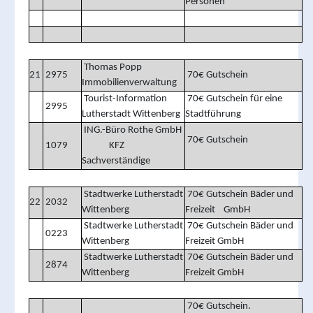
Personen
Thomas Popp
21
2975
70€ Gutschein
Immobilienverwaltung
Tourist-Information
70€ Gutschein für eine
2995
Lutherstadt Wittenberg
Stadtführung
ING.-Büro Rothe GmbH
70€ Gutschein
1079
KFZ
Sachverständige
Stadtwerke Lutherstadt
70€ Gutschein Bäder und
22
2032
Wittenberg
Freizeit GmbH
Stadtwerke Lutherstadt
70€ Gutschein Bäder und
0223
Wittenberg
Freizeit GmbH
Stadtwerke Lutherstadt
70€ Gutschein Bäder und
2874
Wittenberg
Freizeit GmbH
70€ Gutschein.