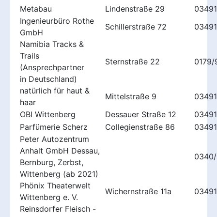
Metabau
Lindenstraße 29
03491
Ingenieurbüro Rothe
Schillerstraße 72
0349
GmbH
Namibia Tracks &
Trails
Sternstraße 22
0179/
(Ansprechpartner
in Deutschland)
natürlich für haut &
Mittelstraße 9
0349
haar
OBI Wittenberg
Dessauer Straße 12
03491
Parfümerie Scherz
Collegienstraße 86
0349
Peter Autozentrum
Anhalt GmbH Dessau,
0340
Bernburg, Zerbst,
Wittenberg (ab 2021)
Phönix Theaterwelt
Wichernstraße 11a
03491
Wittenberg e. V.
Reinsdorfer Fleisch -