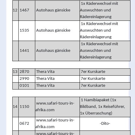
1x Räderwechsel mit
12
1467
Autohaus gänsicke
Auswuchten und
Rädereinlagerung
1x Räderwechsel mit
1535
Autohaus gänsicke
Auswuchten und
Rädereinlagerung
1x Räderwechsel mit
1441
Autohaus gänsicke
Auswuchten und
Rädereinlagerung
13
2870
Thera Vita
7er Kurskarte
2990
Thera Vita
7er Kurskarte
0101
Thera Vita
7er Kurskarte
1 Namibiapaket (1x
www.safari-tours-in-
14
1150
Bildband, 1x Reiseführer,
afrika.com
1x Überraschung)
www.safari-tours-in-
0672
-Dito-
afrika.com
www.safari-tours-in-